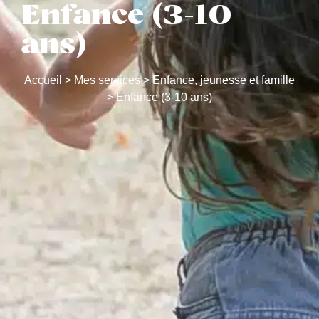
Enfance (3-10
ans)
Accueil
>
Mes services
>
Enfance, jeunesse et famille
>
Enfance (3-10 ans)