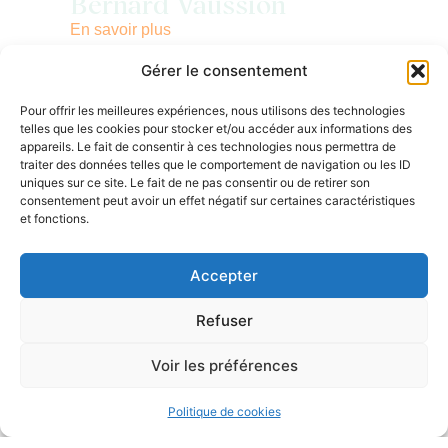
Bernard Vaussion
En savoir plus
Gérer le consentement
Pour offrir les meilleures expériences, nous utilisons des technologies
telles que les cookies pour stocker et/ou accéder aux informations des
appareils. Le fait de consentir à ces technologies nous permettra de
traiter des données telles que le comportement de navigation ou les ID
uniques sur ce site. Le fait de ne pas consentir ou de retirer son
consentement peut avoir un effet négatif sur certaines caractéristiques
Les modalités d’inscription et de réservation
et fonctions.
Les sites périscolaires
Accepter
Refuser
Les accueils de
Voir les préférences
loisirs
Politique de cookies