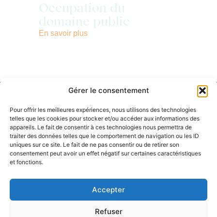
Occupation du
domaine public
En savoir plus
Gérer le consentement
Pour offrir les meilleures expériences, nous utilisons des technologies
telles que les cookies pour stocker et/ou accéder aux informations des
appareils. Le fait de consentir à ces technologies nous permettra de
traiter des données telles que le comportement de navigation ou les ID
uniques sur ce site. Le fait de ne pas consentir ou de retirer son
consentement peut avoir un effet négatif sur certaines caractéristiques
Nous contacter
et fonctions.
Hôtel de ville
Place Charles De Gaulle,
Accepter
45240 La Ferté Saint-Aubin
02 38 64 83 81
Refuser