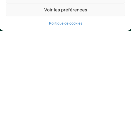
Horaires d’ouverture
Voir les préférences
Lundi, mercredi et vendredi :
de 9h à 11h45 et de 13h30 à 17h15
Politique de cookies
Mardi, jeudi et samedi :
de 9h à 11h45