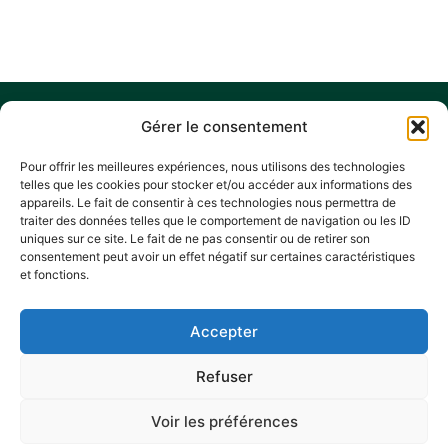
Gérer le consentement
Pour offrir les meilleures expériences, nous utilisons des technologies
telles que les cookies pour stocker et/ou accéder aux informations des
appareils. Le fait de consentir à ces technologies nous permettra de
traiter des données telles que le comportement de navigation ou les ID
Nous contacter
uniques sur ce site. Le fait de ne pas consentir ou de retirer son
consentement peut avoir un effet négatif sur certaines caractéristiques
Hôtel de ville
et fonctions.
Place Charles De Gaulle,
45240 La Ferté Saint-Aubin
Accepter
02 38 64 83 81
Horaires d’ouverture
Refuser
Lundi, mercredi et vendredi :
de 9h à 11h45 et de 13h30 à 17h15
Voir les préférences
Mardi, jeudi et samedi :