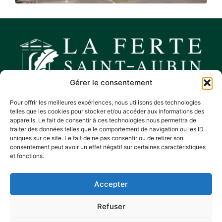
Gérer le consentement
Nous contacter
Pour offrir les meilleures expériences, nous utilisons des technologies
Hôtel de ville
telles que les cookies pour stocker et/ou accéder aux informations des
appareils. Le fait de consentir à ces technologies nous permettra de
Place Charles De Gaulle,
traiter des données telles que le comportement de navigation ou les ID
45240 La Ferté Saint-Aubin
uniques sur ce site. Le fait de ne pas consentir ou de retirer son
consentement peut avoir un effet négatif sur certaines caractéristiques
02 38 64 83 81
et fonctions.
Horaires d’ouverture
Lundi, mercredi et vendredi :
Accepter
de 9h à 11h45 et de 13h30 à 17h15
Mardi, jeudi et samedi :
Refuser
de 9h à 11h45