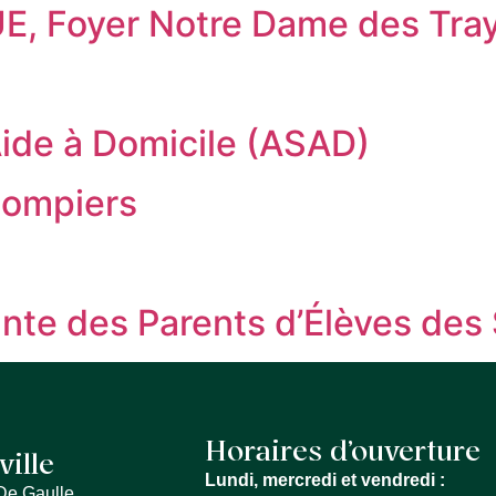
 Foyer Notre Dame des Tra
Aide à Domicile (ASAD)
Pompiers
nte des Parents d’Élèves des
Horaires d’ouverture
ville
Lundi, mercredi et vendredi :
De Gaulle,