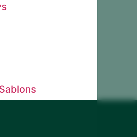
ys
 Sablons