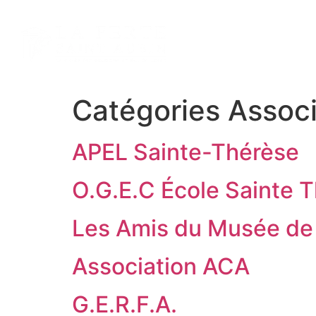
contenu
principal
MA VILLE
ME
Catégories Associ
APEL Sainte-Thérèse
O.G.E.C École Sainte 
Les Amis du Musée d
Association ACA
G.E.R.F.A.