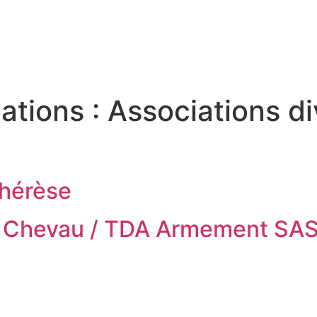
S SERVICES
QUE FAIRE À LA FERTÉ
MON QU
ations :
Associations d
Thérèse
e Chevau / TDA Armement SA