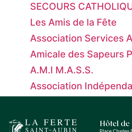
SECOURS CATHOLIQUE,
Les Amis de la Fête
Association Services 
Amicale des Sapeurs 
A.M.I M.A.S.S.
Association Indépenda
Hôtel de 
Place Charles 