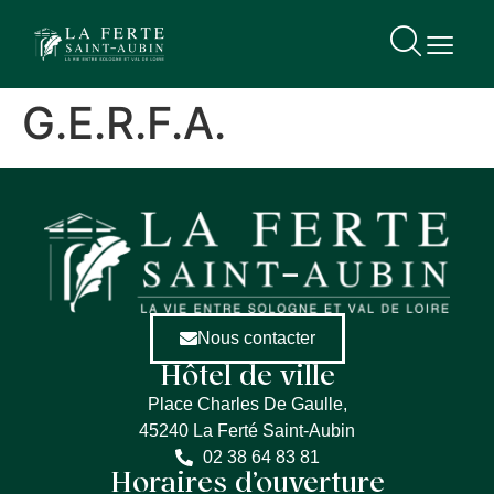
contenu
principal
G.E.R.F.A.
Nous contacter
Hôtel de ville
Place Charles De Gaulle,
45240 La Ferté Saint-Aubin
02 38 64 83 81
Horaires d’ouverture