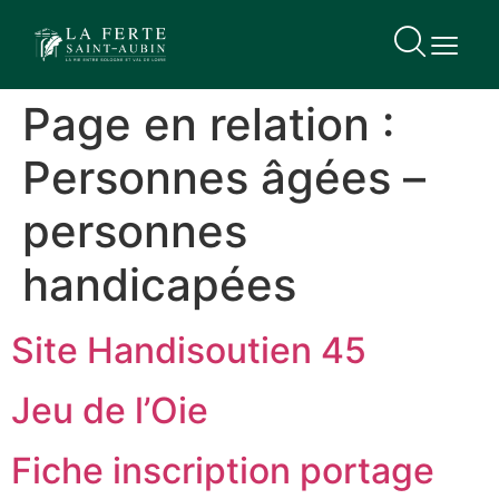
contenu
principal
Page en relation :
Personnes âgées –
personnes
handicapées
Site Handisoutien 45
Jeu de l’Oie
Fiche inscription portage