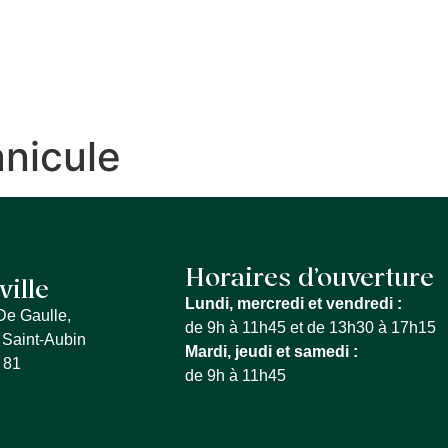
S SERVICES
QUE FAIRE À LA FERTÉ
MON QU
anicule
Horaires d’ouverture
ville
Lundi, mercredi et vendredi :
De Gaulle,
de 9h à 11h45 et de 13h30 à 17h15
 Saint-Aubin
Mardi, jeudi et samedi :
 81
de 9h à 11h45