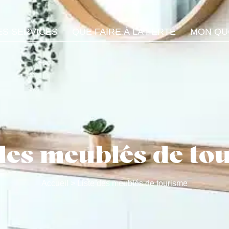
S SERVICES
QUE FAIRE À LA FERTÉ
MON QU
 des meublés de to
Accueil
>
Liste des meublés de tourisme