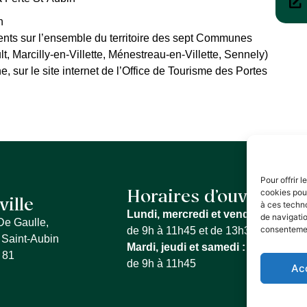
n
nts sur l’ensemble du territoire des sept Communes
t, Marcilly-en-Villette, Ménestreau-en-Villette, Sennely)
r le site internet de l’Office de Tourisme des Portes
Pour offrir 
cookies pour
Horaires d’ouverture
ville
à ces techn
Lundi, mercredi et vendredi :
de navigatio
De Gaulle,
consentement
de 9h à 11h45 et de 13h30 à 17h15
 Saint-Aubin
Mardi, jeudi et samedi :
 81
de 9h à 11h45
Ac