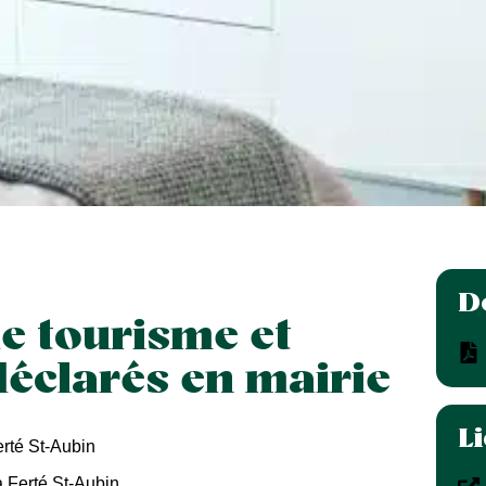
D
e tourisme et
éclarés en mairie
L
erté St-Aubin
a Ferté St-Aubin