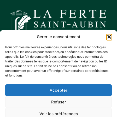
Gérer le consentement
Nous contacter
Pour offrir les meilleures expériences, nous utilisons des technologies
Hôtel de ville
telles que les cookies pour stocker et/ou accéder aux informations des
Place Charles De Gaulle,
appareils. Le fait de consentir à ces technologies nous permettra de
traiter des données telles que le comportement de navigation ou les ID
45240 La Ferté Saint-Aubin
uniques sur ce site. Le fait de ne pas consentir ou de retirer son
02 38 64 83 81
consentement peut avoir un effet négatif sur certaines caractéristiques
Horaires d’ouverture
et fonctions.
Lundi, mercredi et vendredi :
de 9h à 11h45 et de 13h30 à 17h15
Accepter
Mardi, jeudi et samedi :
de 9h à 11h45
Refuser
Voir les préférences