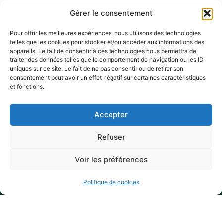
Gérer le consentement
Communiqué du
Pour offrir les meilleures expériences, nous utilisons des technologies
telles que les cookies pour stocker et/ou accéder aux informations des
Plan Local
appareils. Le fait de consentir à ces technologies nous permettra de
traiter des données telles que le comportement de navigation ou les ID
d'Urbanisme des
uniques sur ce site. Le fait de ne pas consentir ou de retirer son
Portes de
consentement peut avoir un effet négatif sur certaines caractéristiques
et fonctions.
Sologne
En savoir plus
Accepter
Refuser
1
2
3
4
5
6
Suivant
Voir les préférences
Politique de cookies