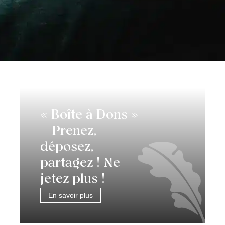
« Boîte à Dons »
– Prenez,
déposez,
partagez ! Ne
jetez plus !
En savoir plus