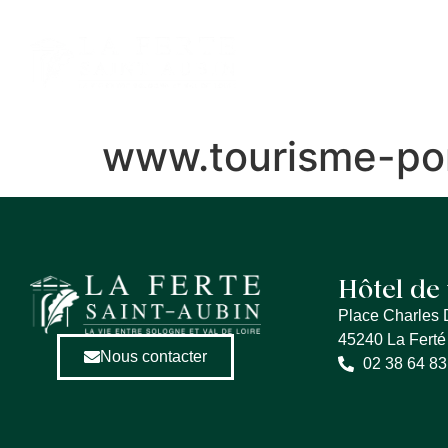
contenu
principal
MA VILLE
ME
www.tourisme-por
Hôtel de 
Place Charles 
45240 La Ferté
Nous contacter
02 38 64 83