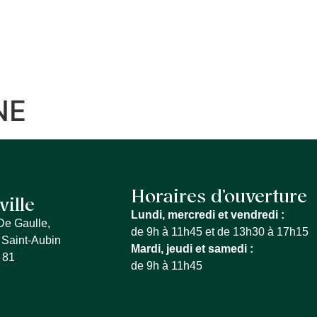
S SERVICES
QUE FAIRE À LA FERTÉ
MON QU
NE
Horaires d’ouverture
ville
Lundi, mercredi et vendredi :
De Gaulle,
de 9h à 11h45 et de 13h30 à 17h15
 Saint-Aubin
Mardi, jeudi et samedi :
 81
de 9h à 11h45