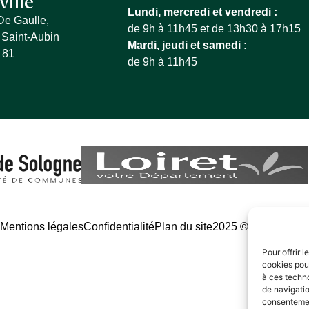
ville
Lundi, mercredi et vendredi :
De Gaulle,
de 9h à 11h45 et de 13h30 à 17h15
 Saint-Aubin
Mardi, jeudi et samedi :
 81
de 9h à 11h45
é
Mentions légales
Confidentialité
Plan du site
2025 © - Propulsé 
Pour offrir 
cookies pour
à ces techn
de navigatio
consentement