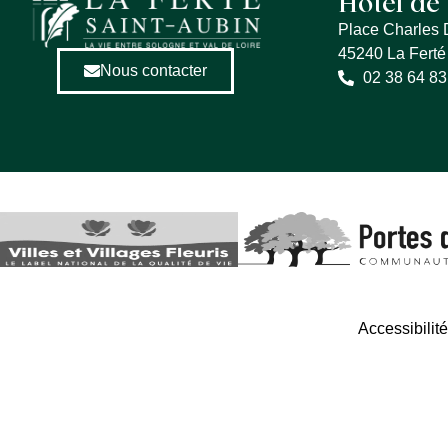
Hôtel de 
Place Charles 
45240 La Ferté
Nous contacter
02 38 64 83
Accessibilit