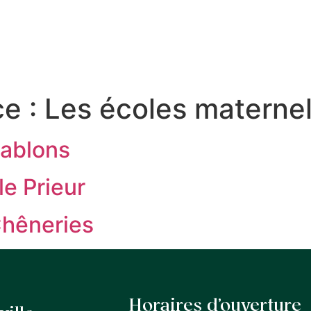
S SERVICES
QUE FAIRE À LA FERTÉ
MON QU
ce :
Les écoles maternel
Sablons
le Prieur
Chêneries
Horaires d’ouverture