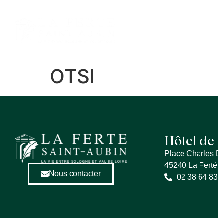
contenu
principal
MA VILLE
ME
OTSI
Hôtel de 
Place Charles 
45240 La Ferté
Nous contacter
02 38 64 83